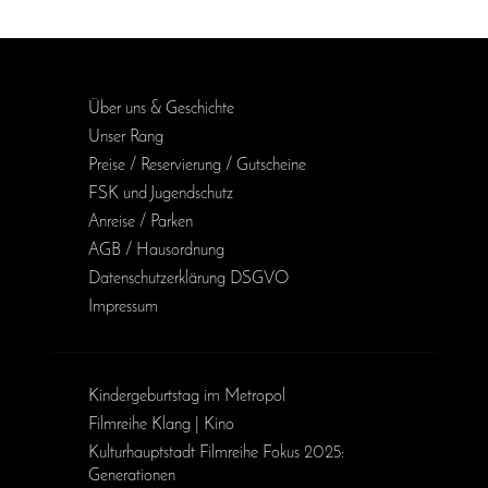
Über uns & Geschichte
Unser Rang
Preise / Reservierung / Gutscheine
FSK und Jugendschutz
Anreise / Parken
AGB / Haus­ordnung
Daten­schutz­erklärung DSGVO
Impressum
Kinder­geburts­tag im Metropol
Filmreihe Klang | Kino
Kulturhauptstadt Filmreihe Fokus 2025:
Generationen