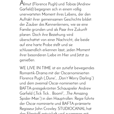
A
lmut (Florence Pugh) und Tobias (Andrew
Garfield) begegnen sich in einem völlig
unerwarteten Moment ihres Lebens, der den
Auftakt ihrer gemeinsamen Geschichte bildet:
der Zauber des Kennenlernens, wie sie eine
Familie gründen und als Paar ihre Zukunft
planen. Doch ihre Beziehung wird
überschattet von einer Nachricht, die beide
auf eine harte Probe stellt und sie
schlussendlich erkennen lässt, jeden Moment
ihrer besonderen Liebe im Hier und Jetzt zu
genießen.
WE LIVE IN TIME ist ein zutiefst bewegendes
Romantik-Drama mit der Oscarnominierten
Florence Pugh („Dune“, „Don’t Worry Darling”)
und dem zweimal Oscar-nominierten und
BAFTA-preisgekrönten Schauspieler Andrew
Garfield („Tick Tick... Boom!”, „The Amazing
Spider-Man”) in den Hauptrollen. Regie führte
der Oscar-nominierte und BAFTA-prämierte
Regisseur John Crowley. STUDIOCANAL hat