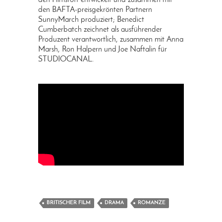
den Filmstoff entwickelt und zusammen mit
den BAFTA-preisgekrönten Partnern
SunnyMarch produziert; Benedict
Cumberbatch zeichnet als ausführender
Produzent verantwortlich, zusammen mit Anna
Marsh, Ron Halpern und Joe Naftalin für
STUDIOCANAL.
BRITISCHER FILM
DRAMA
ROMANZE