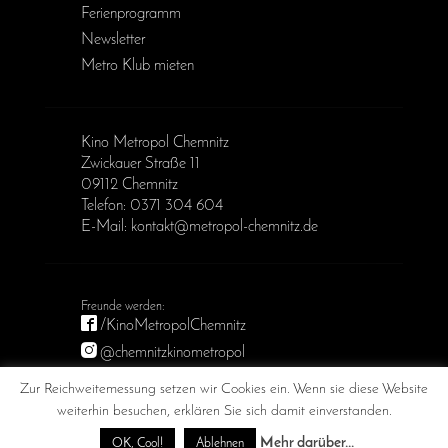
Ferienprogramm
Newsletter
Metro Klub mieten
Kino Metropol Chemnitz
Zwickauer Straße 11
09112 Chemnitz
Telefon: 0371 304 604
E-Mail: kontakt@metropol-chemnitz.de
/KinoMetropolChemnitz
@chemnitzkinometropol
Metropol Chemnitz
Zur Reichweitemessung setzen wir Cookies ein. Wenn sie diese Website
weiterhin besuchen, erklären Sie sich damit einverstanden.
Mehr darüber...
OK, Cool!
Ablehnen