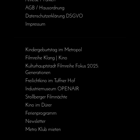
Anreise / Parken
AGB / Haus­ordnung
Daten­schutz­erklärung DSGVO
Impressum
Kinder­geburts­tag im Metropol
Filmreihe Klang | Kino
Kulturhauptstadt Filmreihe Fokus 2025:
Generationen
Freilichtkino im Tuffner Hof
Industriemuseum OPENAIR
Stollberger Filmnächte
Kino im Dürer
Ferienprogramm
Newsletter
Metro Klub mieten