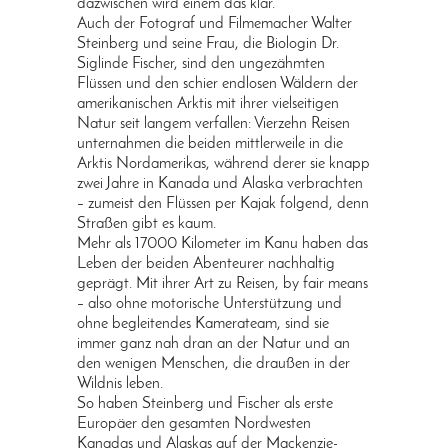
dazwischen wird einem das klar.
Auch der Fotograf und Filmemacher Walter
Steinberg und seine Frau, die Biologin Dr.
Siglinde Fischer, sind den ungezähmten
Flüssen und den schier endlosen Wäldern der
amerikanischen Arktis mit ihrer vielseitigen
Natur seit langem verfallen: Vierzehn Reisen
unternahmen die beiden mittlerweile in die
Arktis Nordamerikas, während derer sie knapp
zwei Jahre in Kanada und Alaska verbrachten
– zumeist den Flüssen per Kajak folgend, denn
Straßen gibt es kaum.
Mehr als 17000 Kilometer im Kanu haben das
Leben der beiden Abenteurer nachhaltig
geprägt. Mit ihrer Art zu Reisen, by fair means
– also ohne motorische Unterstützung und
ohne begleitendes Kamerateam, sind sie
immer ganz nah dran an der Natur und an
den wenigen Menschen, die draußen in der
Wildnis leben.
So haben Steinberg und Fischer als erste
Europäer den gesamten Nordwesten
Kanadas und Alaskas auf der Mackenzie-