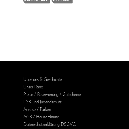
BLICKWINKEL
VORTRAG
Über uns & Geschichte
Unser Rang
Preise / Reservierung / Gutscheine
FSK und Jugendschutz
Anreise / Parken
AGB / Haus­ordnung
Daten­schutz­erklärung DSGVO