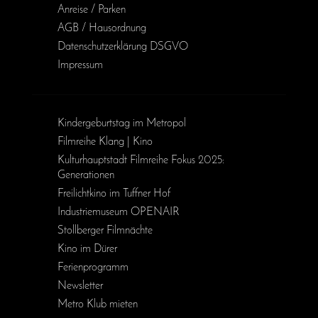
Anreise / Parken
AGB / Haus­ordnung
Daten­schutz­erklärung DSGVO
Impressum
Kinder­geburts­tag im Metropol
Filmreihe Klang | Kino
Kulturhauptstadt Filmreihe Fokus 2025:
Generationen
Freilichtkino im Tuffner Hof
Industriemuseum OPENAIR
Stollberger Filmnächte
Kino im Dürer
Ferienprogramm
Newsletter
Metro Klub mieten