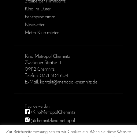
Stollberger Filmnächte
Kino im Dürer
Ferienprogramm
Newsletter
Metro Klub mieten
Kino Metropol Chemnitz
Zwickauer Straße 11
09112 Chemnitz
Telefon: 0371 304 604
E-Mail: kontakt@metropol-chemnitz.de
/KinoMetropolChemnitz
@chemnitzkinometropol
Metropol Chemnitz
Zur Reichweitemessung setzen wir Cookies ein. Wenn sie diese Website