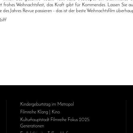
tet frohes Weihnachtsfest, das Kraft gibt für Kommendes. Lassen Sie a
des Jahres Revue passieren - das ist der beste Weihnachtsfilm überhau
lff
Kinder­geburts­tag im Metropol
Filmreihe Klang | Kino
Kulturhauptstadt Filmreihe Fokus 2025:
Generationen