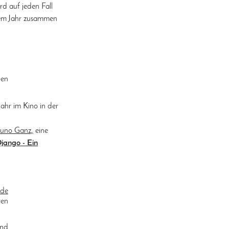
rd auf jeden Fall
nem Jahr zusammen
ben
Jahr im Kino in der
runo Ganz,
eine
jango - Ein
.de
ren
und