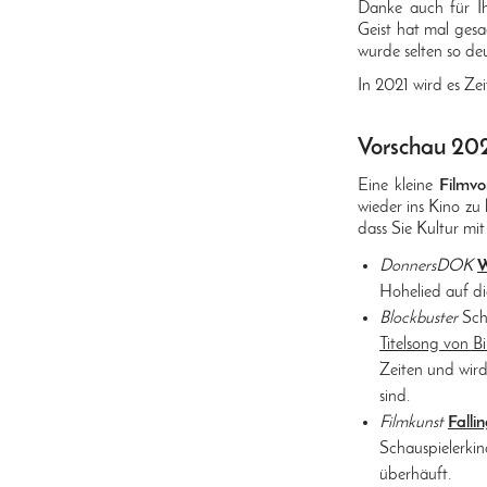
Danke auch für Ih
Geist hat mal gesa
wurde selten so deu
In 2021 wird es Ze
Vorschau 20
Eine kleine
Filmvo
wieder ins Kino z
dass Sie Kultur mi
DonnersDOK
Hohelied auf die
Blockbuster
Schö
Titelsong von Bil
Zeiten und wird
sind.
Filmkunst
Falli
Schauspielerki
überhäuft.