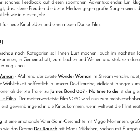
r schönes Feedback auf diesen spontanen Adventskalender. Ein klu
gt, dass kleine Freuden die beste Medizin gegen große Sorgen seien, d
tlich wie in diesem Jahr.
it für neue Kinohelden und einen neuen Danke-Film.
21
rschau
nach Kategorien soll Ihnen Lust machen, auch im nächsten J
u kommen, in Gemeinschaft, zum Lachen und Weinen und stolz sein dara
t ermöglichen.
Woman
-
Während der zweite
Wonder Woman
im Stream verschwindet, 
 Weiblichkeit hoffentlich in unserer Dokfilmreihe, vielleicht ja sogar zu
ner als der xte Trailer zu
James Bond 007 - No time to die
ist der gl
lie Eilish
.
Der meisterwartetste Film 2020 wird nun zum meistverschoben
 erst gewinnbringend in die Kinos kommen, wenn weltweit die Filmtheat
ng
ist eine emotionale Vater-Sohn-Geschichte mit Viggo Mortensen, groß
no wie das Drama
Der Rausch
mit Mads Mikkelsen, soeben mit Europäis