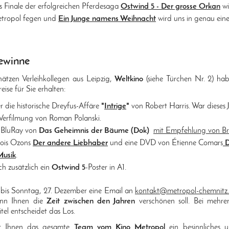
 Finale der erfolgreichen Pferdesaga
Ostwind 5 - Der grosse Orkan
wi
etropol fegen und
Ein Junge namens Weihnacht
wird uns in genau ei
ewinne
ätzen Verleihkollegen aus Leipzig,
Weltkino
(siehe Türchen Nr. 2) ha
eise für Sie erhalten:
die historische Dreyfus-Affäre
"
Intrige
"
von Robert Harris. War dieses 
 Verfilmung von Roman Polanski.
 BluRay von
Das Geheimnis der Bäume (Dok)
mit Empfehlung von B
ois Ozons
Der andere Liebhaber
und eine DVD von Étienne Comars
D
Musik
.
ch zusätzlich ein
Ostwind 5
-Poster in A1.
e bis Sonntag, 27. Dezember eine Email an
kontakt@metropol-chemnitz
inn Ihnen die
Zeit zwischen den Jahren
verschönen soll. Bei mehre
itel entscheidet das Los.
t Ihnen das gesamte
Team vom Kino Metropol
ein besinnliches 