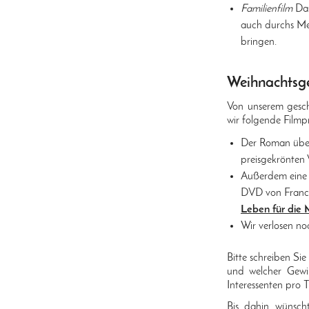
Familienfilm
Das
auch durchs M
bringen.
Weihnachtsg
Von unserem gesch
wir folgende Filmpr
Der Roman über 
preisgekrönten
Außerdem eine
DVD von Franc
Leben für die 
Wir verlosen no
Bitte schreiben Si
und welcher Gew
Interessenten pro T
Bis dahin wünsch