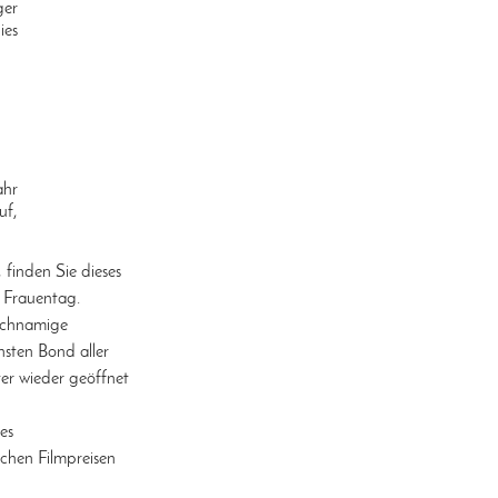
ger
ies
ahr
uf,
finden Sie dieses
m Frauentag.
eichnamige
sten Bond aller
er wieder geöffnet
es
chen Filmpreisen