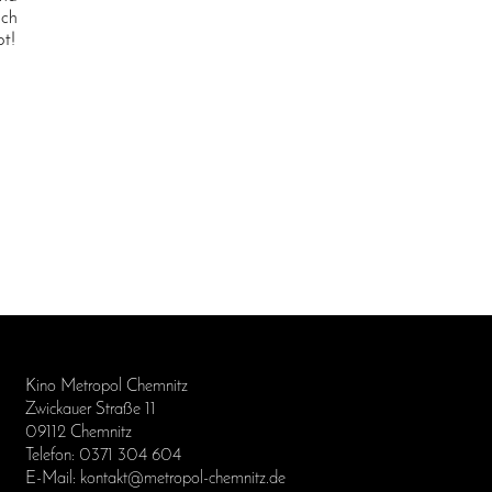
uch
pt!
Kino Metropol Chemnitz
Zwickauer Straße 11
09112 Chemnitz
Telefon: 0371 304 604
E-Mail: kontakt@metropol-chemnitz.de