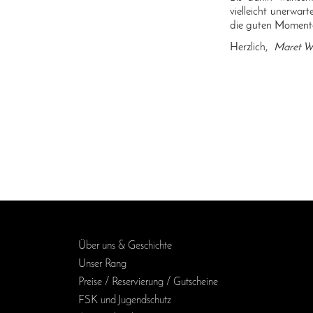
vielleicht unerwar
die guten Momente 
Herzlich,
Maret Wo
Über uns & Geschichte
Unser Rang
Preise / Reservierung / Gutscheine
FSK und Jugendschutz