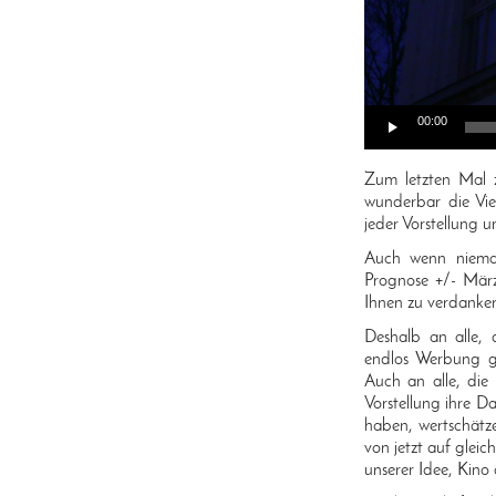
00:00
Zum letzten Mal z
wunderbar die Vie
jeder Vorstellung u
Auch wenn nieman
Prognose +/- Mär
Ihnen zu verdanke
Deshalb an alle,
endlos Werbung g
Auch an alle, die
Vorstellung ihre Da
haben, wertschätz
von jetzt auf gleic
unserer Idee, Kino