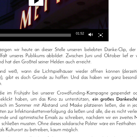
01:52
eigen wir heute an dieser Stelle unseren beliebten Danke-Clip, der
lfalt unseres Publikums abbildet. Zwischen Juni und Oktober lief er 
nd hat den Großteil seiner Helden auch erreicht.
d weiß, wann die Lichtspielhäuser wieder öffnen können (derzeit
z), gibt es doch Gründe zu hoffen: Und das haben wir ganz besond
n.
 die im Frühjahr bei unserer Crowdfunding-Kampagne gespendet o
eklickt haben, um das Kino zu unterstützen,
ein großes Dankesch
 sich im Sommer mit Abstand und Maske platzieren ließen, die in je
ten zur Infektionskettenverfolgung da ließen und alle, die es nicht verle
ende und optimistische Emails zu schreiben, nachdem wir ein zweites 
h schließen mussten. Ohne dieses solidarische Polster wäre ein Festhalten
 als Kulturort zu betreiben, kaum möglich.