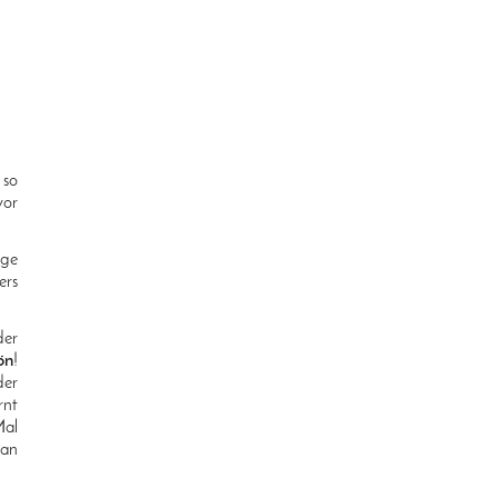
 so
vor
ige
ers
der
ön
!
der
rnt
Mal
 an