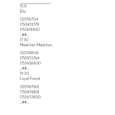
PRINGEN
15:15
Elio
3257187314
1750432779
1753618500
_##_
17:30
Mädchen Mädchen
3257188145
1750533764
1753626600
_##_
19:30
Loyal Friend
3257187562
1750432818
1753633800
_##_