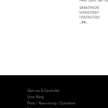
Mein Sohn, der So
2888396051
1698237687
1700763300
_##_
Über uns & Geschichte
Unser Rang
Preise / Reservierung / Gutscheine