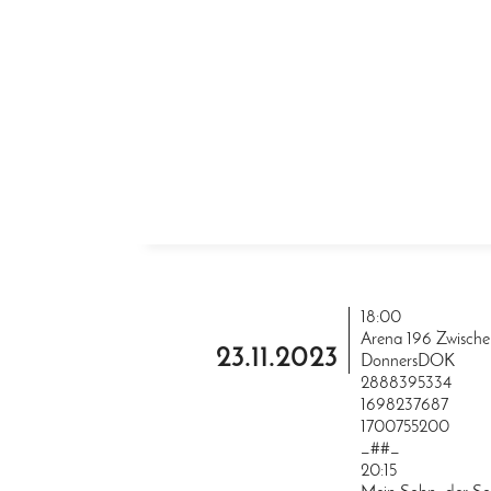
ZUM INHALT SPRINGEN
18:00
Arena 196 Zwische
23.11.2023
DonnersDOK
2888395334
1698237687
1700755200
_##_
20:15