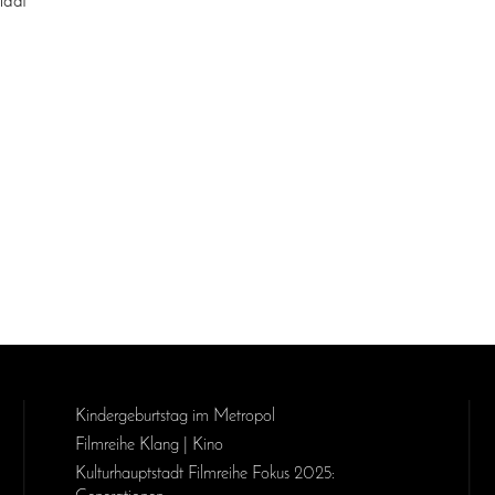
ldat
Kinder­geburts­tag im Metropol
Filmreihe Klang | Kino
Kulturhauptstadt Filmreihe Fokus 2025: