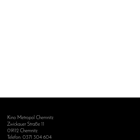
Kino Metropol Chemnitz
Zwickauer Straße 11
09112 Chemnitz
Telefon: 0371 304 604