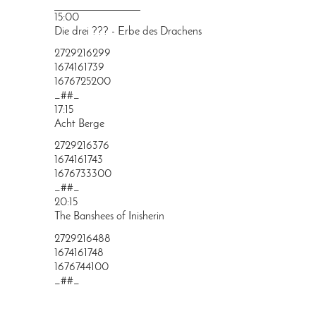
PRINGEN
15:00
Die drei ??? - Erbe des Drachens
2729216299
1674161739
1676725200
_##_
17:15
Acht Berge
2729216376
1674161743
1676733300
_##_
20:15
The Banshees of Inisherin
2729216488
1674161748
1676744100
_##_