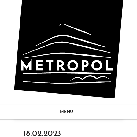
MENU
ZUM
18.02.2023
NHALT