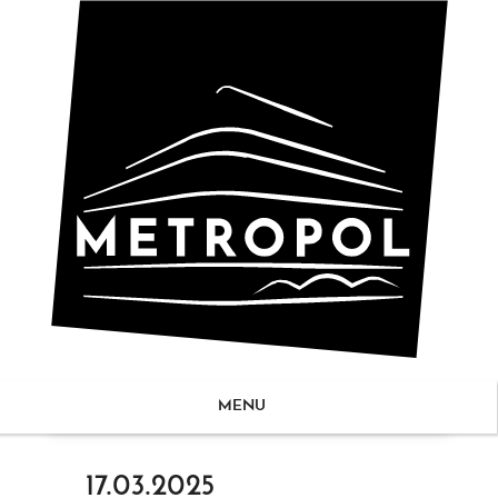
MENU
ZUM
17.03.2025
NHALT