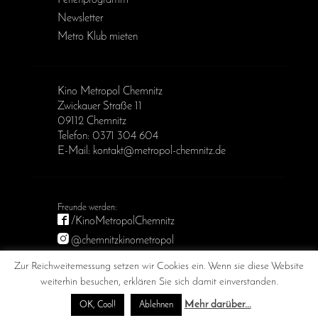
Ferienprogramm
Newsletter
Metro Klub mieten
Kino Metropol Chemnitz
Zwickauer Straße 11
09112 Chemnitz
Telefon: 0371 304 604
E-Mail: kontakt@metropol-chemnitz.de
/KinoMetropolChemnitz
@chemnitzkinometropol
Metropol Chemnitz
Zur Reichweitemessung setzen wir Cookies ein. Wenn sie diese Website
weiterhin besuchen, erklären Sie sich damit einverstanden.
Mehr darüber...
OK, Cool!
Ablehnen