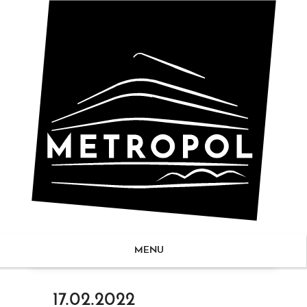
MENU
ZUM
17.02.2022
NHALT