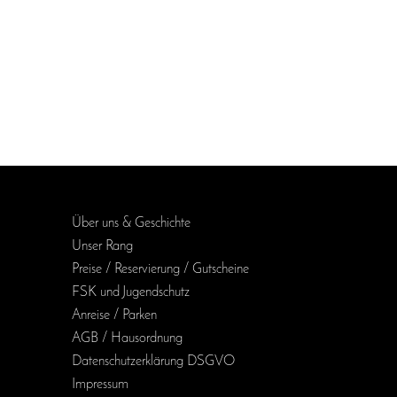
Über uns & Geschichte
Unser Rang
Preise / Reservierung / Gutscheine
FSK und Jugendschutz
Anreise / Parken
AGB / Haus­ordnung
Daten­schutz­erklärung DSGVO
Impressum