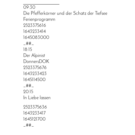
PRINGEN
09:30
Die Pfefferkörner und der Schatz der Tiefsee
Ferienprogramm
2523375616
1643233414
1645083000
_##_
18:15
Der Alpinist
DonnersDOK
2523375676
1643233423
1645114500
_##_
20:15
In Liebe lassen
2523375636
1643233417
1645121700
_##_