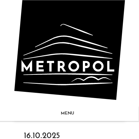
MENU
ZUM
16.10.2025
NHALT