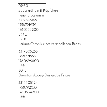
PRINGEN
09:30
Superkräfte mit Köpfchen
Ferienprogramm
3319805169
1758791939
1760596200
_##_
18:00
Leibniz-Chronik eines verschollenen Bildes
3319805265
1758791999
1760626800
_##_
20:15
Downton Abbey-Das große Finale
3319805324
1758792033
1760634900
_##_