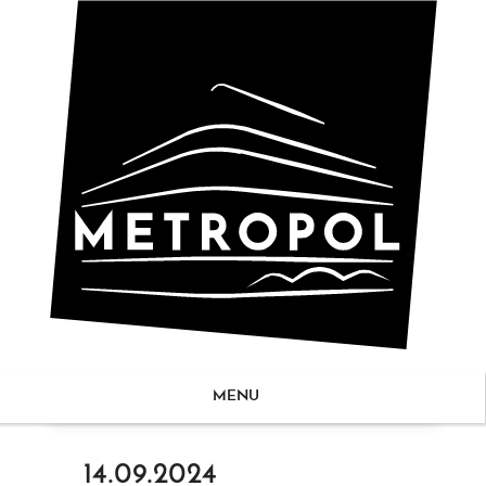
MENU
ZUM
14.09.2024
NHALT