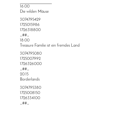
PRINGEN
16:00
Die wilden Mäuse
3074795429
1725015986
1726318800
_##_
18:00
Treasure Familie ist ein fremdes Land
3074795080
1725007992
1726326000
_##_
20:15
Borderlands
3074795380
1725008150
1726334100
_##_