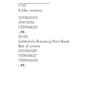
PRINGEN
17:30
A killer romance
3035805310
1719172710
1722954600
_##_
20:00
Gefährliche Brandung Point Break
Best of cinema
3053801285
1721806627
1722963600
_##_