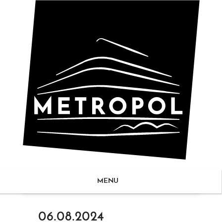
MENU
ZUM
06.08.2024
NHALT