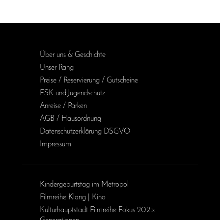
Über uns & Geschichte
Unser Rang
Preise / Reservierung / Gutscheine
FSK und Jugendschutz
Anreise / Parken
AGB / Haus­ordnung
Daten­schutz­erklärung DSGVO
Impressum
Kinder­geburts­tag im Metropol
Filmreihe Klang | Kino
Kulturhauptstadt Filmreihe Fokus 2025: