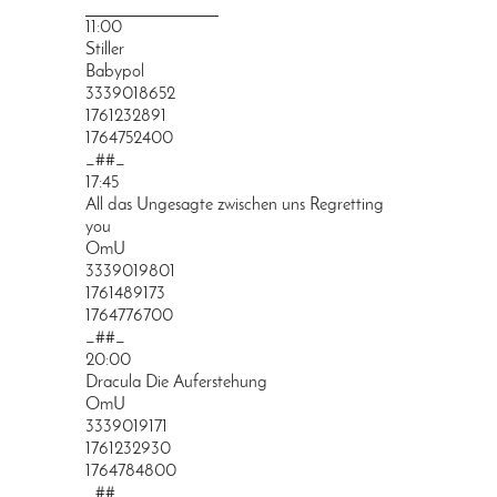
PRINGEN
11:00
Stiller
Babypol
3339018652
1761232891
1764752400
_##_
17:45
All das Ungesagte zwischen uns Regretting
you
OmU
3339019801
1761489173
1764776700
_##_
20:00
Dracula Die Auferstehung
OmU
3339019171
1761232930
1764784800
_##_