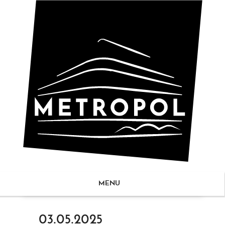
MENU
ZUM
03.05.2025
NHALT