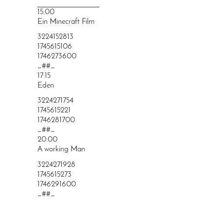
PRINGEN
15:00
Ein Minecraft Film
3224152813
1745615106
1746273600
_##_
17:15
Eden
3224271754
1745615221
1746281700
_##_
20:00
A working Man
3224271928
1745615273
1746291600
_##_