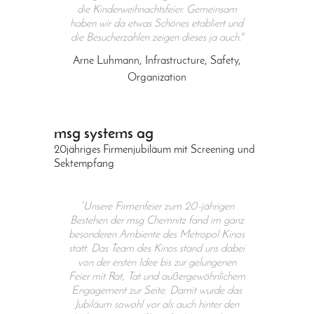
die Kinderweihnachtsfeier. Gemeinsam
haben wir da etwas Schönes etabliert und
die Besucherzahlen zeigen dieses ja auch."
Arne Luhmann, Infrastructure, Safety,
Organization
msg
systems ag
20jähriges Firmenjubiläum mit Screening und
Sektempfang
“Unsere Firmenfeier zum 20-jährigen
Bestehen der
msg
Chemnitz fand im ganz
besonderen Ambiente des Metropol Kinos
statt. Das Team des Kinos stand uns dabei
von der ersten Idee bis zur gelungenen
Feier mit Rat, Tat und außergewöhnlichem
Engagement zur Seite. Damit wurde das
Jubiläum sowohl vor als auch hinter den