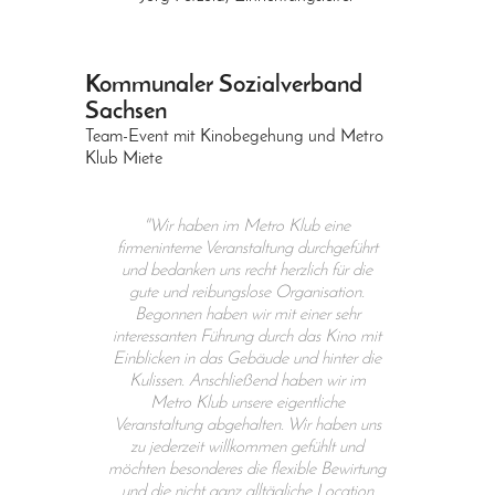
Kommunaler Sozialverband
Sachsen
Team-Event mit Kinobegehung und Metro
Klub Miete
"Wir haben im Metro Klub eine
firmeninterne Veranstaltung durchgeführt
und bedanken uns recht herzlich für die
gute und reibungslose Organisation.
Begonnen haben wir mit einer sehr
interessanten Führung durch das Kino mit
Einblicken in das Gebäude und hinter die
Kulissen. Anschließend haben wir im
Metro Klub unsere eigentliche
Veranstaltung abgehalten. Wir haben uns
zu jederzeit willkommen gefühlt und
möchten besonderes die flexible Bewirtung
und die nicht ganz alltägliche Location