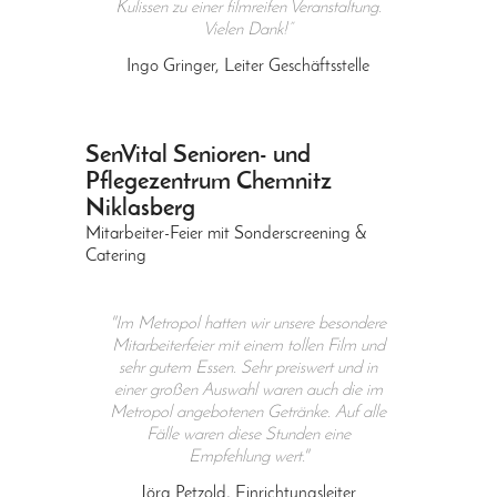
Kulissen zu einer filmreifen Veranstaltung.
Vielen Dank!”
Ingo Gringer, Leiter Geschäftsstelle
SenVital Senioren- und
Pflegezentrum Chemnitz
Niklasberg
Mitarbeiter-Feier mit Sonderscreening &
Catering
"Im Metropol hatten wir unsere besondere
Mitarbeiterfeier mit einem tollen Film und
sehr gutem Essen. Sehr preiswert und in
einer großen Auswahl waren auch die im
Metropol angebotenen Getränke. Auf alle
Fälle waren diese Stunden eine
Empfehlung wert."
Jörg Petzold
,
Einrichtungsleiter