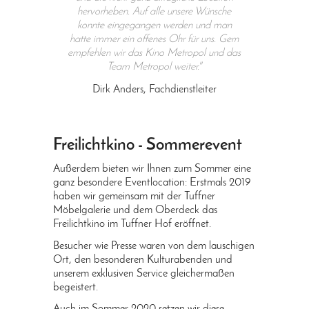
hervorheben. Auf alle unsere Wünsche
konnte eingegangen werden und man
hatte immer ein offenes Ohr für uns. Gern
empfehlen wir das Kino Metropol und das
Team Metropol weiter."
Dirk Anders, Fachdienstleiter
Freilichtkino - Sommerevent
Außerdem bieten wir Ihnen zum Sommer eine
ganz besondere Eventlocation: Erstmals 2019
haben wir gemeinsam mit der Tuffner
Möbelgalerie und dem Oberdeck das
Freilichtkino im Tuffner Hof eröffnet.
Besucher wie Presse waren von dem lauschigen
Ort, den besonderen Kulturabenden und
unserem exklusiven Service gleichermaßen
begeistert.
Auch im Sommer 2020 setzen wir diese