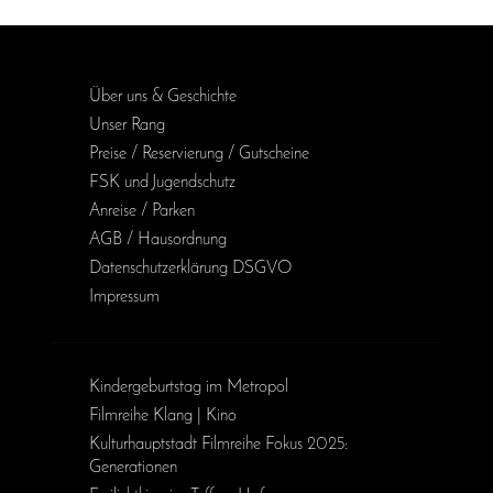
Über uns & Geschichte
Unser Rang
Preise / Reservierung / Gutscheine
FSK und Jugendschutz
Anreise / Parken
AGB / Haus­ordnung
Daten­schutz­erklärung DSGVO
Impressum
Kinder­geburts­tag im Metropol
Filmreihe Klang | Kino
Kulturhauptstadt Filmreihe Fokus 2025:
Generationen