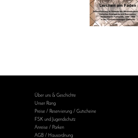
Über uns & Geschichte
Unser Rang
Preise / Reservierung / Gutscheine
FSK und Jugendschutz
Anreise / Parken
AGB / Haus­ordnung