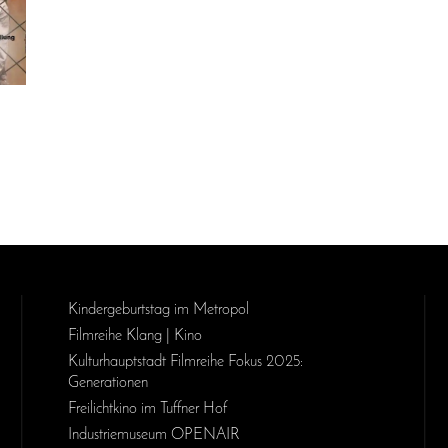
Kinder­geburts­tag im Metropol
Filmreihe Klang | Kino
Kulturhauptstadt Filmreihe Fokus 2025:
Generationen
Freilichtkino im Tuffner Hof
Industriemuseum OPENAIR