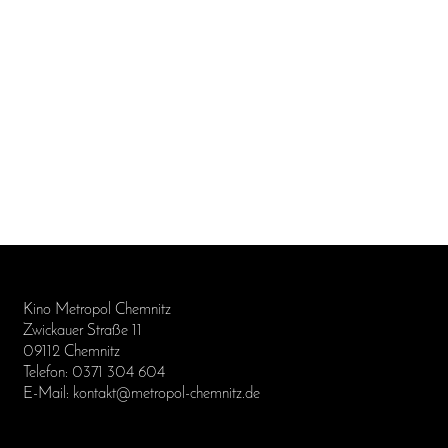
Kino Metropol Chemnitz
Zwickauer Straße 11
09112 Chemnitz
Telefon: 0371 304 604
E-Mail: kontakt@metropol-chemnitz.de