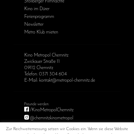
Stollberger Filmnächte
Kino im Dürer
Ferienprogramm
Newsletter
Metro Klub mieten
Kino Metropol Chemnitz
Zwickauer Straße 11
09112 Chemnitz
Telefon: 0371 304 604
E-Mail: kontakt@metropol-chemnitz.de
/KinoMetropolChemnitz
@chemnitzkinometropol
Metropol Chemnitz
Zur Reichweitemessung setzen wir Cookies ein. Wenn sie diese Website