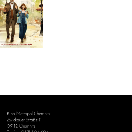
Kino Metropol Chemnitz
Zwickauer Straße 11
09112 Chemnitz