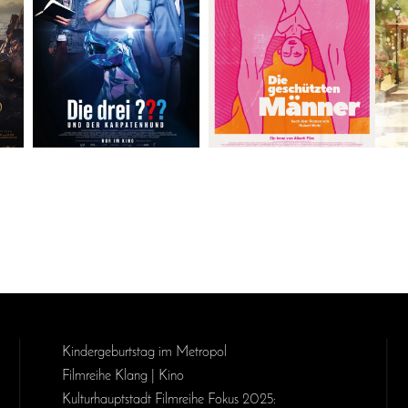
Kinder­geburts­tag im Metropol
Filmreihe Klang | Kino
Kulturhauptstadt Filmreihe Fokus 2025: