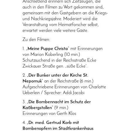
Anschließend erinnern sich Zeitzeugen, die
auch in den Filmen zu Wort gekommen sind,
gemeinsam mit den Gastgebern an die Kriegs-
und Nachkriegsjahre. Moderiert wird die
Veranstaltung vom Heimatforscher selbst,
erwartet werden viele weitere Gäste.
Zu den Filmen:
1.
„Meine Puppe Christa“
mit Erinnerungen
von Marion Koberling (10 min.)
Schutzsuchend in der Reichsstraße Ecke
Zwickauer Straße gen. „süße Ecke“.
2.
„Der Bunker unter der Kirche St.
Nepomuk“
an der Reichstraße (6 min.)
Aufgeschriebene Erinnerungen von Charlotte
Ueberlein / Sprecher: Addi Jacobi
3.
„Die Bombennacht im Schutz der
Kaßbergstollen“
(9 min.)
Erinnerungen von Gerth Klos
4.
„Dr. med. Gertrud Korb mit
Bombenopfern im Stadtkrankenhaus