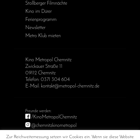
Stollberger Filmnächte
Kino im Dürer
Ferienprogramm
Newsletter
Metro Klub mieten
Kino Metropol Chemnitz
Zwickauer Straße 11
09112 Chemnitz
Telefon: 0371 304 604
E-Mail: kontakt@metropol-chemnitz.de
/KinoMetropolChemnitz
@chemnitzkinometropol
Metropol Chemnitz
Zur Reichweitemessung setzen wir Cookies ein. Wenn sie diese Website