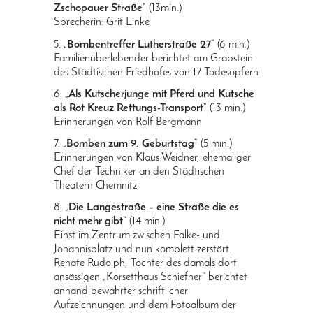
Zschopauer Straße“
(13min.)
Sprecherin: Grit Linke
5.
„Bombentreffer Lutherstraße 27“
(6 min.)
Familienüberlebender berichtet am Grabstein
des Städtischen Friedhofes von 17 Todesopfern
6.
„Als Kutscherjunge mit Pferd und Kutsche
als Rot Kreuz Rettungs-Transport“
(13 min.)
Erinnerungen von Rolf Bergmann
7.
„Bomben zum 9. Geburtstag“
(5 min.)
Erinnerungen von Klaus Weidner, ehemaliger
Chef der Techniker an den Städtischen
Theatern Chemnitz
8.
„Die Langestraße – eine Straße die es
nicht mehr gibt“
(14 min.)
Einst im Zentrum zwischen Falke- und
Johannisplatz und nun komplett zerstört.
Renate Rudolph, Tochter des damals dort
ansässigen „Korsetthaus Schiefner“ berichtet
anhand bewahrter schriftlicher
Aufzeichnungen und dem Fotoalbum der