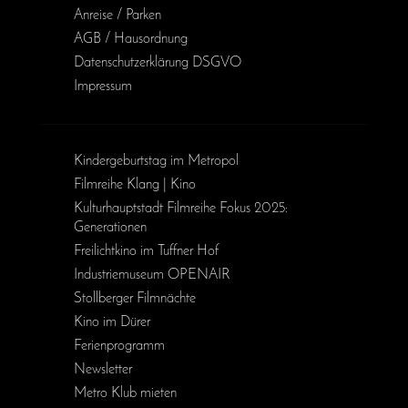
Anreise / Parken
AGB / Haus­ordnung
Daten­schutz­erklärung DSGVO
Impressum
Kinder­geburts­tag im Metropol
Filmreihe Klang | Kino
Kulturhauptstadt Filmreihe Fokus 2025:
Generationen
Freilichtkino im Tuffner Hof
Industriemuseum OPENAIR
Stollberger Filmnächte
Kino im Dürer
Ferienprogramm
Newsletter
Metro Klub mieten