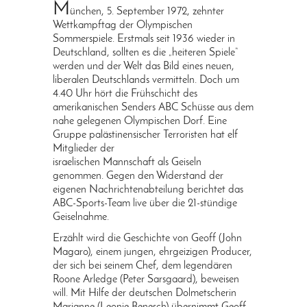
M
ünchen, 5. September 1972, zehnter
Wettkampftag der Olympischen
Sommerspiele. Erstmals seit 1936 wieder in
Deutschland, sollten es die „heiteren Spiele“
werden und der Welt das Bild eines neuen,
liberalen Deutschlands vermitteln. Doch um
4.40 Uhr hört die Frühschicht des
amerikanischen Senders ABC Schüsse aus dem
nahe gelegenen Olympischen Dorf. Eine
Gruppe palästinensischer Terroristen hat elf
Mitglieder der
israelischen Mannschaft als Geiseln
genommen. Gegen den Widerstand der
eigenen Nachrichtenabteilung berichtet das
ABC-Sports-Team live über die 21-stündige
Geiselnahme.
Erzählt wird die Geschichte von Geoff (John
Magaro), einem jungen, ehrgeizigen Producer,
der sich bei seinem Chef, dem legendären
Roone Arledge (Peter Sarsgaard), beweisen
will. Mit Hilfe der deutschen Dolmetscherin