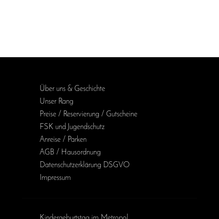
Über uns & Geschichte
Unser Rang
Preise / Reservierung / Gutscheine
FSK und Jugendschutz
Anreise / Parken
AGB / Haus­ordnung
Daten­schutz­erklärung DSGVO
Impressum
Kinder­geburts­tag im Metropol