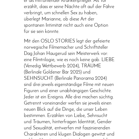
er als mitfühlender Krankenpfleger. Als Tor
erzählt, dass er seine Nächte oft auf der Fähre
verbringt, um schnellen Sex zu haben,
überlegt Marianne, ob diese Art der
spontanen Intimität nicht auch eine Option
für sie sein könnte.
Mit den OSLO STORIES legt der gefeierte
norwegische Filmemacher und Schriftsteller
Dag Johan Haugerud sein Meisterwerk vor:
eine Filmtrilogie, wie es noch keine gab. LIEBE
(Venedig Wettbewerb 2024), TRÄUME
(Berlinale Goldener Bär 2025) und
SEHNSUCHT (Berlinale Panorama 2024)
sind drei jeweils eigenständige Filme mit neuen
Figuren und einer unabhängigen Geschichte.
Jeder ist ein Ereignis. Alle drei machen süchtig.
Getrennt voneinander werfen sie jeweils einen
neuen Blick auf die Dinge, die unser Leben
bestimmen. Erzählen von Liebe, Sehnsucht
und Träumen, hinterfragen Identität, Gender
und Sexualität, entwerfen mit faszinierenden
Charakteren und klugen Dialogen gewitzt und