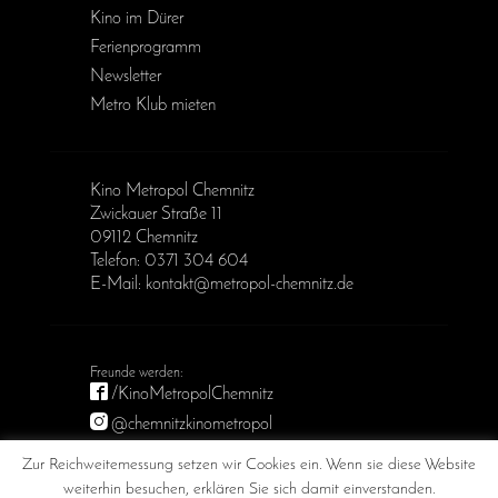
Kino im Dürer
Ferienprogramm
Newsletter
Metro Klub mieten
Kino Metropol Chemnitz
Zwickauer Straße 11
09112 Chemnitz
Telefon: 0371 304 604
E-Mail: kontakt@metropol-chemnitz.de
/KinoMetropolChemnitz
@chemnitzkinometropol
Metropol Chemnitz
Zur Reichweitemessung setzen wir Cookies ein. Wenn sie diese Website
weiterhin besuchen, erklären Sie sich damit einverstanden.