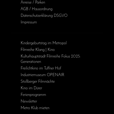
Anreise / Parken
AGB / Haus­ordnung
Daten­schutz­erklärung DSGVO
Impressum
Kinder­geburts­tag im Metropol
Filmreihe Klang | Kino
Kulturhauptstadt Filmreihe Fokus 2025:
Generationen
Freilichtkino im Tuffner Hof
Industriemuseum OPENAIR
Stollberger Filmnächte
Kino im Dürer
Ferienprogramm
Newsletter
Metro Klub mieten