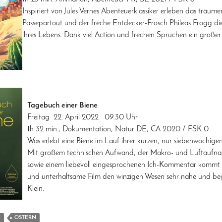
Inspiriert von Jules Vernes Abenteuerklassiker erleben das träu
Passepartout und der freche Entdecker-Frosch Phileas Frogg die
ihres Lebens. Dank viel Action und frechen Sprüchen ein großer
Tagebuch einer Biene
Freitag 22. April 2022 09.30 Uhr
1h 32 min., Dokumentation, Natur DE, CA 2020 / FSK 0
Was erlebt eine Biene im Lauf ihrer kurzen, nur siebenwöchig
Mit großem technischen Aufwand, der Makro- und Luftaufn
sowie einem liebevoll eingesprochenen Ich-Kommentar kommt 
und unterhaltsame Film den winzigen Wesen sehr nahe und be
Klein.
M
OSTERN