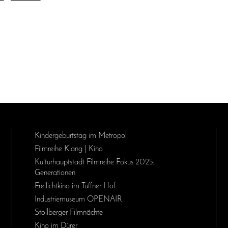
Kinder­geburts­tag im Metropol
Filmreihe Klang | Kino
Kulturhauptstadt Filmreihe Fokus 2025:
Generationen
Freilichtkino im Tuffner Hof
Industriemuseum OPENAIR
Stollberger Filmnächte
Kino im Dürer