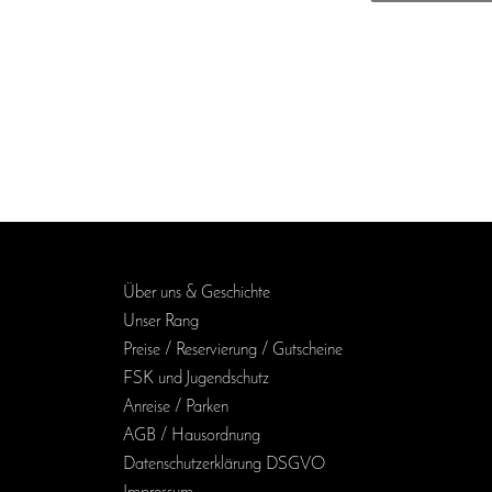
Über uns & Geschichte
Unser Rang
Preise / Reservierung / Gutscheine
FSK und Jugendschutz
Anreise / Parken
AGB / Haus­ordnung
Daten­schutz­erklärung DSGVO