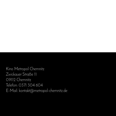
Kino Metropol Chemnitz
Zwickauer Straße 11
09112 Chemnitz
Telefon: 0371 304 604
E-Mail: kontakt@metropol-chemnitz.de