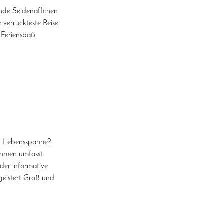
mende Seidenäffchen
 verrückteste Reise
 Ferienspaß.
en Lebensspanne?
ahmen umfasst
der informative
geistert Groß und