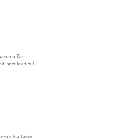
ebesoma. Der
tlinger feiert auf
ngen ihre Ferien