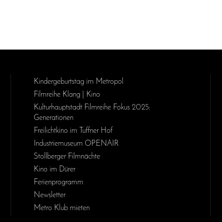
Kinder­geburts­tag im Metropol
Filmreihe Klang | Kino
Kulturhauptstadt Filmreihe Fokus 2025:
Generationen
Freilichtkino im Tuffner Hof
Industriemuseum OPENAIR
Stollberger Filmnächte
Kino im Dürer
Ferienprogramm
Newsletter
Metro Klub mieten