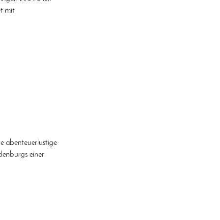
t mit
die abenteuerlustige
denburgs einer