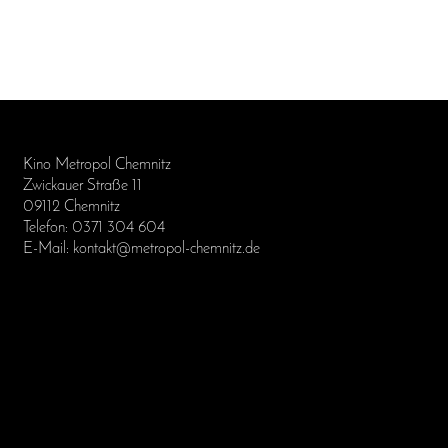
Kino Metropol Chemnitz
Zwickauer Straße 11
09112 Chemnitz
Telefon: 0371 304 604
E-Mail: kontakt@metropol-chemnitz.de