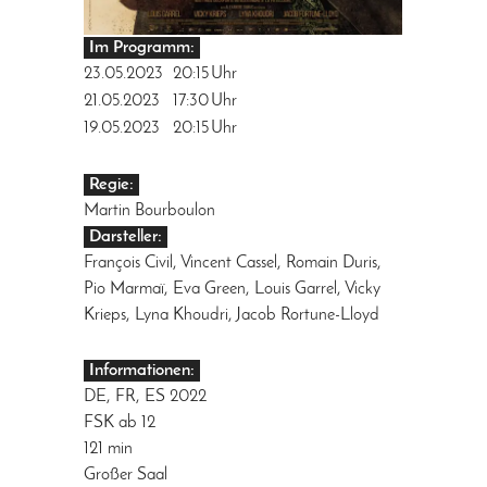
Im Programm:
23.05.2023
20:15
Uhr
21.05.2023
17:30
Uhr
19.05.2023
20:15
Uhr
Regie:
Martin Bourboulon
Darsteller:
François Civil, Vincent Cassel, Romain Duris,
Pio Marmaï, Eva Green, Louis Garrel, Vicky
Krieps, Lyna Khoudri, Jacob Rortune-Lloyd
Informationen:
DE, FR, ES 2022
FSK ab 12
121 min
Großer Saal