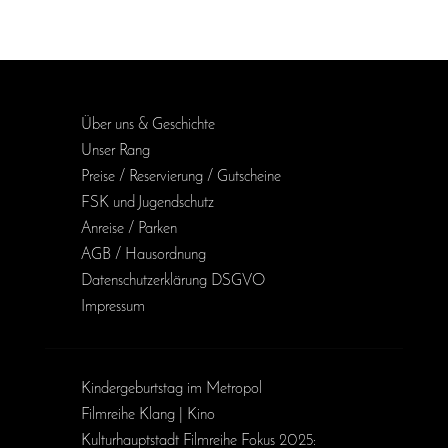
Über uns & Geschichte
Unser Rang
Preise / Reservierung / Gutscheine
FSK und Jugendschutz
Anreise / Parken
AGB / Haus­ordnung
Daten­schutz­erklärung DSGVO
Impressum
Kinder­geburts­tag im Metropol
Filmreihe Klang | Kino
Kulturhauptstadt Filmreihe Fokus 2025: