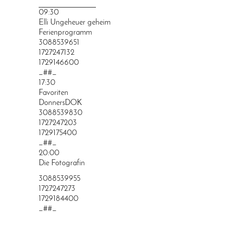
PRINGEN
09:30
Elli Ungeheuer geheim
Ferienprogramm
3088539651
1727247132
1729146600
_##_
17:30
Favoriten
DonnersDOK
3088539830
1727247203
1729175400
_##_
20:00
Die Fotografin
3088539955
1727247273
1729184400
_##_