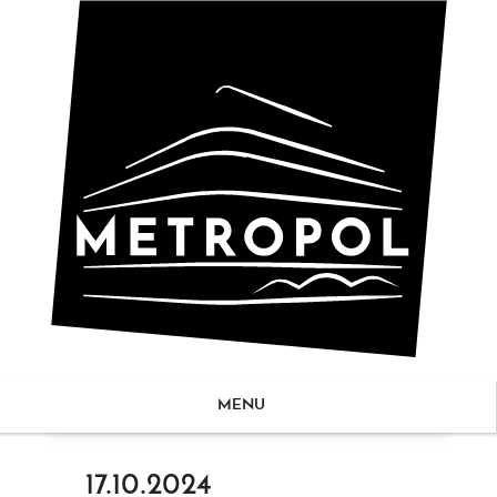
MENU
ZUM
17.10.2024
NHALT