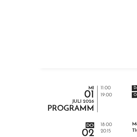
ZUM INHALT SPRINGEN
MI
11:00
D
01
19:00
O
JULI
2026
PROGRAMM
Mo
18:00
DO
02
Th
20:15