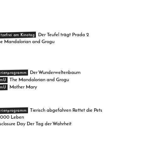
Der Teufel trägt Prada 2
itzefrei am Kinotag
e Mandalorian and Grogu
Der Wunderweltenbaum
erienprogramm
The Mandalorian and Grogu
mU
Mother Mary
mU
Tierisch abgefahren Rettet die Pets
erienprogramm
3000 Leben
sclosure Day Der Tag der Wahrheit