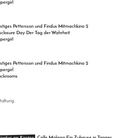
pergirl
stiges Pettersson und Findus Mitmachkino 2
sclosure Day Der Tag der Wahrheit
pergirl
stiges Pettersson und Findus Mitmachkino 2
pergirl
ackrooms
taltung.
Calle Malaga Ein Zuhause in Tanger