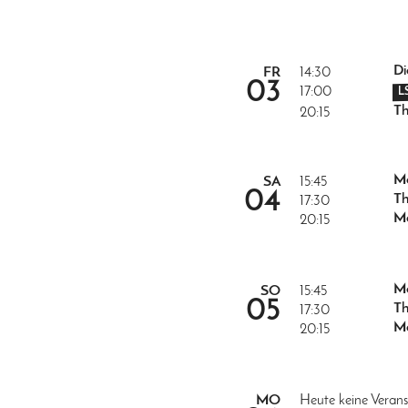
Di
FR
14:30
03
17:00
L
Th
20:15
Me
SA
15:45
04
Th
17:30
Mo
20:15
Me
SO
15:45
05
Th
17:30
Mo
20:15
MO
Heute keine Verans