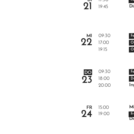
DI
17:30
H
21
Di
19:45
MI
09:30
F
22
17:00
O
19:15
O
09:30
F
DO
23
18:00
D
In
20:00
Mi
FR
15:00
24
19:00
F
Di