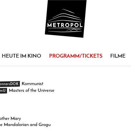
HEUTE IM KINO
PROGRAMM/TICKETS
FILME
Kommunist
onnersDOK
Masters of the Universe
mU
ther Mary
e Mandalorian and Grogu