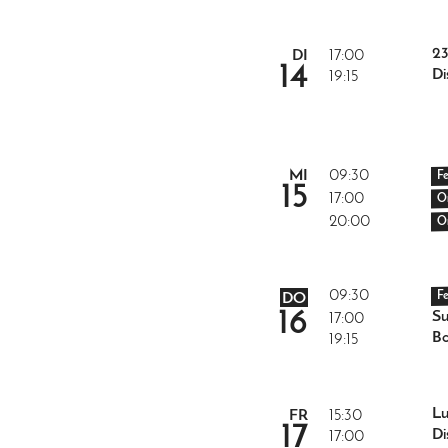
2
DI
17:00
14
Di
19:15
MI
09:30
F
15
17:00
O
20:00
O
09:30
F
DO
16
Su
17:00
B
19:15
Lu
FR
15:30
17
Di
17:00