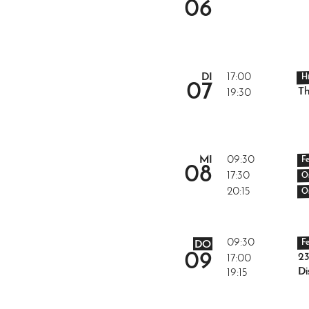
06
DI
17:00
H
07
Th
19:30
MI
09:30
F
08
17:30
O
20:15
O
09:30
F
DO
09
2
17:00
Di
19:15