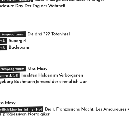
itzefrei am Kinotag
sclosure Day Der Tag der Wahrheit
Die drei ??? Toteninsel
erienprogramm
Supergirl
mU
Backrooms
mU
Miss Moxy
erienprogramm
Insekten Helden im Verborgenen
onnersDOK
geborg Bachmann Jemand der einmal ich war
ss Moxy
Die 1. Französische Nacht: Les Amoureuses 
reilichtkino im Tuffner Hof
e progressiven Nostalgiker