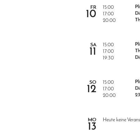
Pl
FR
15:00
10
Di
17:00
Th
20:00
Pl
SA
15:00
11
Th
17:00
Di
19:30
Pl
SO
15:00
12
Di
17:00
2
20:00
MO
Heute keine Verans
13