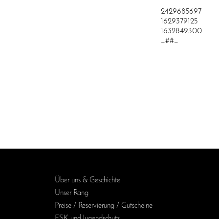
2429685697
1629379125
1632849300
_##_
Über uns & Geschichte
Unser Rang
Preise / Reservierung / Gutscheine
FSK und Jugendschutz