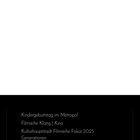
Kinder­geburts­tag im Metropol
Filmreihe Klang | Kino
Kulturhauptstadt Filmreihe Fokus 2025:
Generationen