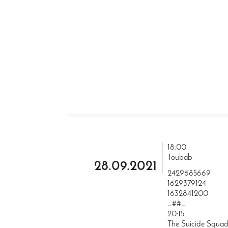
ZUM INHALT SPRINGEN
18:00
Toubab
28.09.2021
2429685669
1629379124
1632841200
_##_
20:15
The Suicide Squa