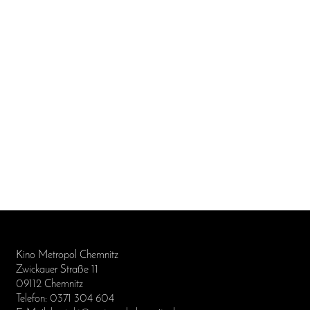
Kino Metropol Chemnitz
Zwickauer Straße 11
09112 Chemnitz
Telefon: 0371 304 604