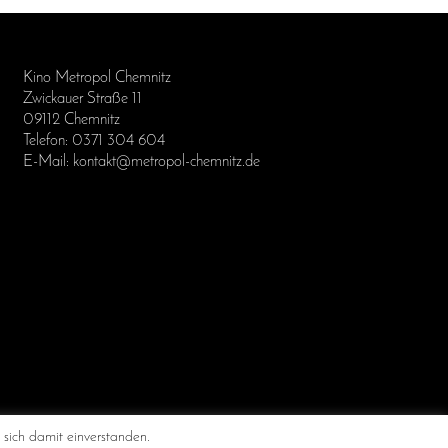
Kino Metropol Chemnitz
Zwickauer Straße 11
09112 Chemnitz
Telefon: 0371 304 604
E-Mail: kontakt@metropol-chemnitz.de
 Chemnitz
 sich damit einverstanden.