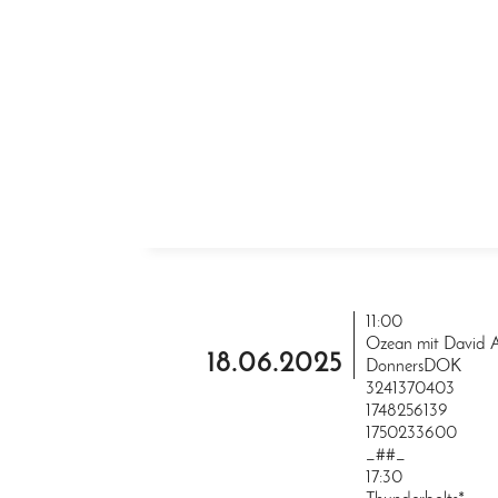
ZUM INHALT SPRINGEN
11:00
Ozean mit David 
18.06.2025
DonnersDOK
3241370403
1748256139
1750233600
_##_
17:30