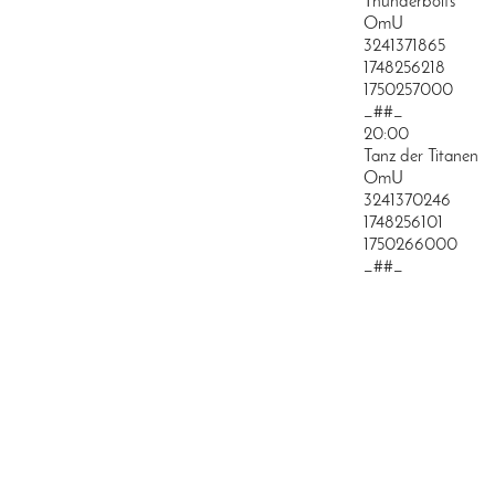
Thunderbolts*
OmU
3241371865
1748256218
1750257000
_##_
20:00
Tanz der Titanen
OmU
3241370246
1748256101
1750266000
_##_