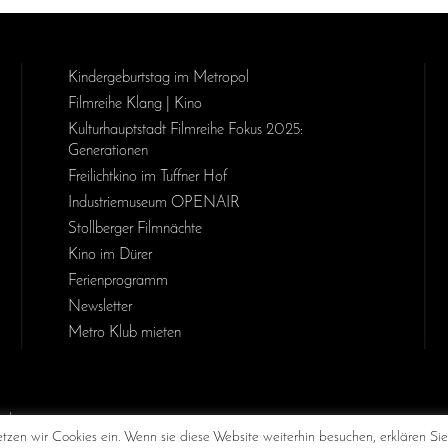
Kinder­geburts­tag im Metropol
Filmreihe Klang | Kino
Kulturhauptstadt Filmreihe Fokus 2025:
Generationen
Freilichtkino im Tuffner Hof
Industriemuseum OPENAIR
Stollberger Filmnächte
Kino im Dürer
Ferienprogramm
Newsletter
Metro Klub mieten
MetropolChemnitz
@chemnitzkinometropol
Metropol
zen wir Cookies ein. Wenn sie diese Website weiterhin besuchen, erklären Sie