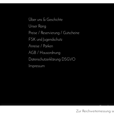
Über uns & Geschichte
Unser Rang
Preise / Reservierung / Gutscheine
FSK und Jugendschutz
Anreise / Parken
AGB / Haus­ordnung
Daten­schutz­erklärung DSGVO
Impressum
/Kino
Zur Reichweitemessung set