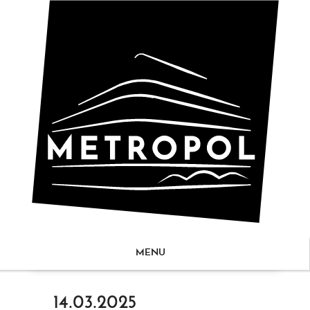
MENU
ZUM
14.03.2025
NHALT