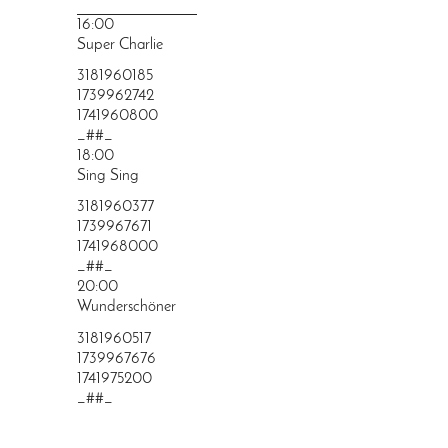
PRINGEN
16:00
Super Charlie
3181960185
1739962742
1741960800
_##_
18:00
Sing Sing
3181960377
1739967671
1741968000
_##_
20:00
Wunderschöner
3181960517
1739967676
1741975200
_##_