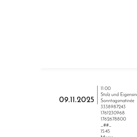
ZUM INHALT SPRINGEN
11:00
Stolz und Eigensin
09.11.2025
Sonntagsmatinée
3338987243
1761230968
1762678800
_##_
15:45