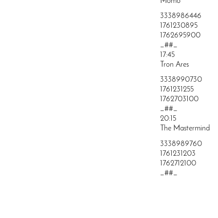
Momo
3338986446
1761230895
1762695900
_##_
17:45
Tron Ares
3338990730
1761231255
1762703100
_##_
20:15
The Mastermind
3338989760
1761231203
1762712100
_##_