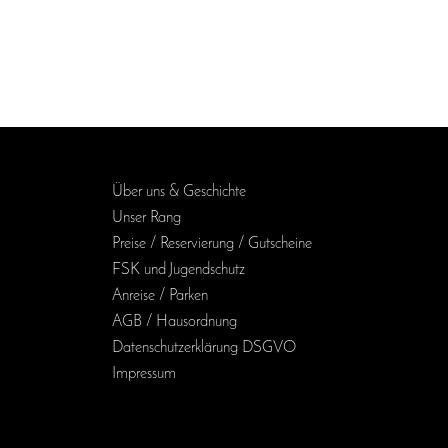
Über uns & Geschichte
Unser Rang
Preise / Reservierung / Gutscheine
FSK und Jugendschutz
Anreise / Parken
AGB / Haus­ordnung
Daten­schutz­erklärung DSGVO
Impressum