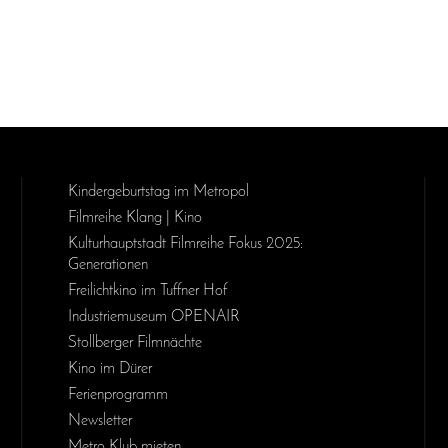
Kinder­geburts­tag im Metropol
Filmreihe Klang | Kino
Kulturhauptstadt Filmreihe Fokus 2025:
Generationen
Freilichtkino im Tuffner Hof
Industriemuseum OPENAIR
Stollberger Filmnächte
Kino im Dürer
Ferienprogramm
Newsletter
Metro Klub mieten