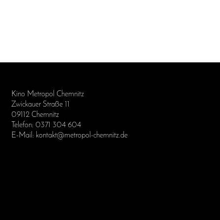
Kino Metropol Chemnitz
Zwickauer Straße 11
09112 Chemnitz
Telefon: 0371 304 604
E-Mail: kontakt@metropol-chemnitz.de