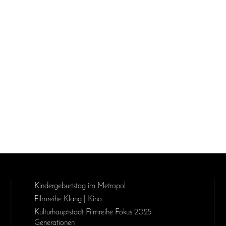
Kinder­geburts­tag im Metropol
Filmreihe Klang | Kino
Kulturhauptstadt Filmreihe Fokus 2025:
Generationen