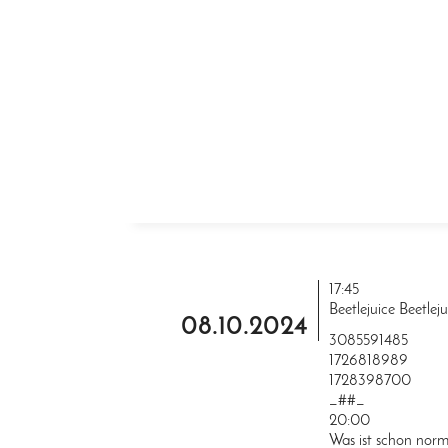
ZUM INHALT SPRINGEN
17:45
Beetlejuice Beetleju
08.10.2024
3085591485
1726818989
1728398700
_##_
20:00
Was ist schon nor