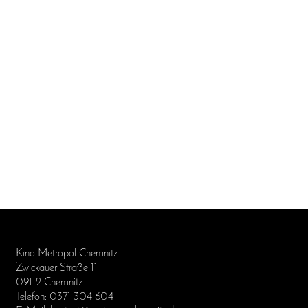
Kino Metropol Chemnitz
Zwickauer Straße 11
09112 Chemnitz
Telefon: 0371 304 604