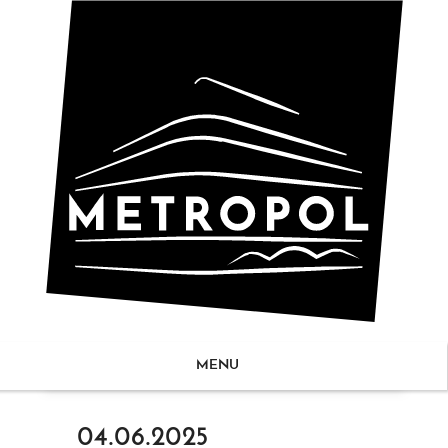
MENU
ZUM
04.06.2025
NHALT