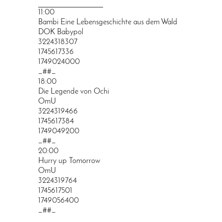
PRINGEN
11:00
Bambi Eine Lebensgeschichte aus dem Wald
DOK Babypol
3224318307
1745617336
1749024000
_##_
18:00
Die Legende von Ochi
OmU
3224319466
1745617384
1749049200
_##_
20:00
Hurry up Tomorrow
OmU
3224319764
1745617501
1749056400
_##_