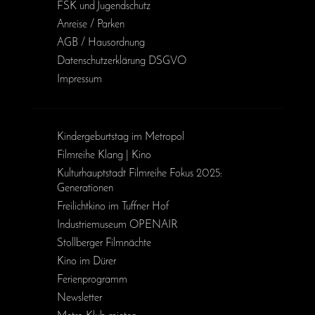
FSK und Jugendschutz
Anreise / Parken
AGB / Haus­ordnung
Daten­schutz­erklärung DSGVO
Impressum
Kinder­geburts­tag im Metropol
Filmreihe Klang | Kino
Kulturhauptstadt Filmreihe Fokus 2025:
Generationen
Freilichtkino im Tuffner Hof
Industriemuseum OPENAIR
Stollberger Filmnächte
Kino im Dürer
Ferienprogramm
Newsletter