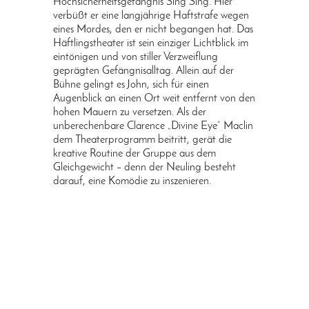
Hochsicherheitsgefängnis Sing Sing. Hier
verbüßt er eine langjährige Haftstrafe wegen
eines Mordes, den er nicht begangen hat. Das
Häftlingstheater ist sein einziger Lichtblick im
eintönigen und von stiller Verzweiflung
geprägten Gefängnisalltag. Allein auf der
Bühne gelingt es John, sich für einen
Augenblick an einen Ort weit entfernt von den
hohen Mauern zu versetzen. Als der
unberechenbare Clarence „Divine Eye“ Maclin
dem Theaterprogramm beitritt, gerät die
kreative Routine der Gruppe aus dem
Gleichgewicht – denn der Neuling besteht
darauf, eine Komödie zu inszenieren.