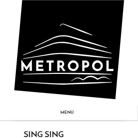
MENU
ZUM
SING SING
NHALT