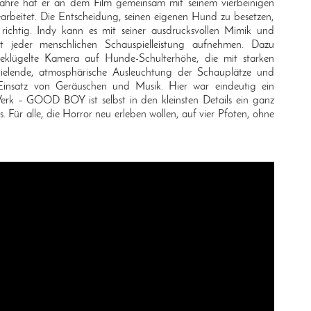
Jahre hat er an dem Film gemeinsam mit seinem vierbeinigen
arbeitet. Die Entscheidung, seinen eigenen Hund zu besetzen,
ichtig. Indy kann es mit seiner ausdrucksvollen Mimik und
t jeder menschlichen Schauspielleistung aufnehmen. Dazu
klügelte Kamera auf Hunde-Schulterhöhe, die mit starken
pielende, atmosphärische Ausleuchtung der Schauplätze und
Einsatz von Geräuschen und Musik. Hier war eindeutig ein
Werk – GOOD BOY ist selbst in den kleinsten Details ein ganz
. Für alle, die Horror neu erleben wollen, auf vier Pfoten, ohne