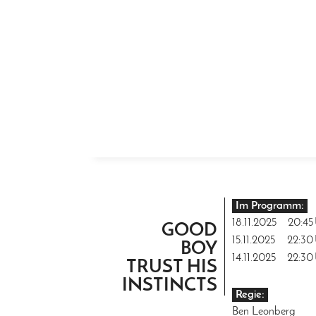
ZUM INHALT SPRINGEN
Im Programm:
18.11.2025
20:45
GOOD
15.11.2025
22:30
BOY
14.11.2025
22:30
TRUST HIS
INSTINCTS
Regie:
Ben Leonberg