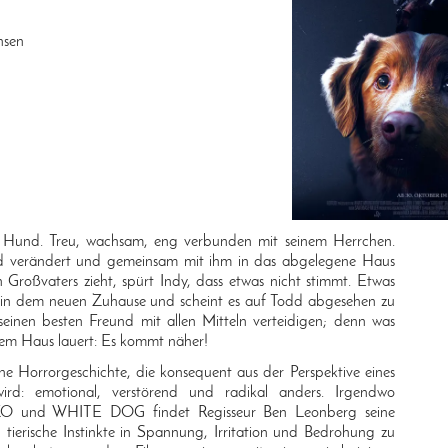
nsen
r Hund. Treu, wachsam, eng verbunden mit seinem Herrchen.
dd verändert und gemeinsam mit ihm in das abgelegene Haus
n Großvaters zieht, spürt Indy, dass etwas nicht stimmt. Etwas
et in dem neuen Zuhause und scheint es auf Todd abgesehen zu
seinen besten Freund mit allen Mitteln verteidigen; denn was
sem Haus lauert: Es kommt näher!
 Horrorgeschichte, die konsequent aus der Perspektive eines
ird: emotional, verstörend und radikal anders. Irgendwo
O und WHITE DOG findet Regisseur Ben Leonberg seine
tierische Instinkte in Spannung, Irritation und Bedrohung zu