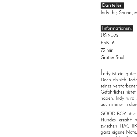
Darsteller:
Indy the, Shane Je
Informationen:
US 2025
FSK 16
73 min
Großer Saal
I
ndy ist ein gute
Doch als sich To
seines verstorbene
Gefährliches nist
haben. Indy wird 
auch immer in die
GOOD BOY ist eine
Hundes erzählt w
zwischen HACHIK
ganz eigene Note, 