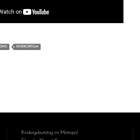
KINO
HORRORFILM
Kinder­geburts­tag im Metropol