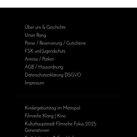
Über uns & Geschichte
Unser Rang
Preise / Reservierung / Gutscheine
FSK und Jugendschutz
Anreise / Parken
AGB / Haus­ordnung
Daten­schutz­erklärung DSGVO
Impressum
Kinder­geburts­tag im Metropol
Filmreihe Klang | Kino
Kulturhauptstadt Filmreihe Fokus 2025:
Generationen